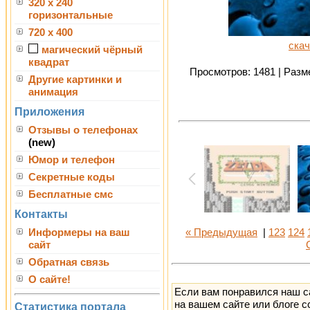
320 x 240
горизонтальные
720 x 400
скач
магический чёрный
квадрат
Просмотров: 1481 | Разме
Другие картинки и
анимация
Приложения
Отзывы о телефонах
(new)
Юмор и телефон
Секретные коды
Бесплатные смс
Контакты
Информеры на ваш
« Предыдущая
|
123
124
сайт
Обратная связь
О сайте!
Если вам понравился наш с
на вашем сайте или блоге с
Статистика портала