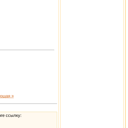
ющая »
оге ссылку: