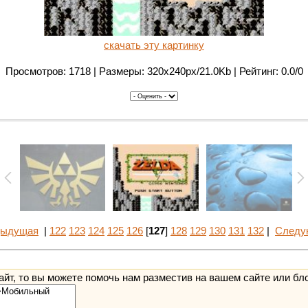
скачать эту картинку
Просмотров: 1718 | Размеры: 320x240px/21.0Kb | Рейтинг: 0.0/0
дыдущая
|
122
123
124
125
126
[
127
]
128
129
130
131
132
|
Следу
йт, то вы можете помочь нам разместив на вашем сайте или бл