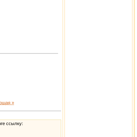
ющая »
оге ссылку: