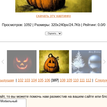
скачать эту картинку
Просмотров: 1092 | Размеры: 320x240px/24.7Kb | Рейтинг: 0.0/0
дыдущая
|
102
103
104
105
106
[
107
]
108
109
110
111
112
|
Следу
йт, то вы можете помочь нам разместив на вашем сайте или бл