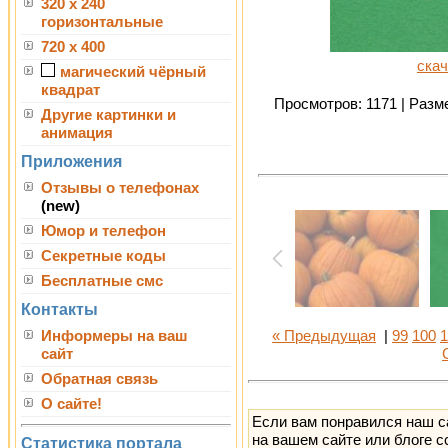
320 x 240
горизонтальные
720 x 400
скач
магический чёрный
квадрат
Просмотров: 1171 | Разме
Другие картинки и
анимация
Приложения
Отзывы о телефонах
(new)
Юмор и телефон
Секретные коды
Бесплатные смс
Контакты
Информеры на ваш
« Предыдущая
|
99
100
1
сайт
Обратная связь
О сайте!
Если вам понравился наш с
на вашем сайте или блоге с
Статистика портала