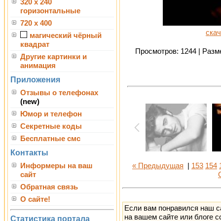
320 x 240
горизонтальные
720 x 400
скач
магический чёрный
квадрат
Просмотров: 1244 | Разме
Другие картинки и
анимация
Приложения
Отзывы о телефонах
(new)
Юмор и телефон
Секретные коды
Бесплатные смс
Контакты
Информеры на ваш
« Предыдущая
|
153
154
сайт
Обратная связь
О сайте!
Если вам понравился наш с
на вашем сайте или блоге с
Статистика портала