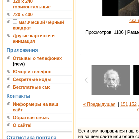
320 x 240
горизонтальные
720 x 400
скач
магический чёрный
квадрат
Просмотров: 1106 | Разме
Другие картинки и
анимация
Приложения
Отзывы о телефонах
(new)
Юмор и телефон
Секретные коды
Бесплатные смс
Контакты
Информеры на ваш
« Предыдущая
|
151
152
сайт
Обратная связь
О сайте!
Если вам понравился наш с
на вашем сайте или блоге с
Статистика портала