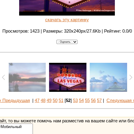
скачать эту картинку
Просмотров: 1423 | Размеры: 320x240px/27.6Kb | Рейтинг: 0.0/0
« Предыдущая
|
47
48
49
50
51
[
52
]
53
54
55
56
57
|
Следующая 
йт, то вы можете помочь нам разместив на вашем сайте или бл