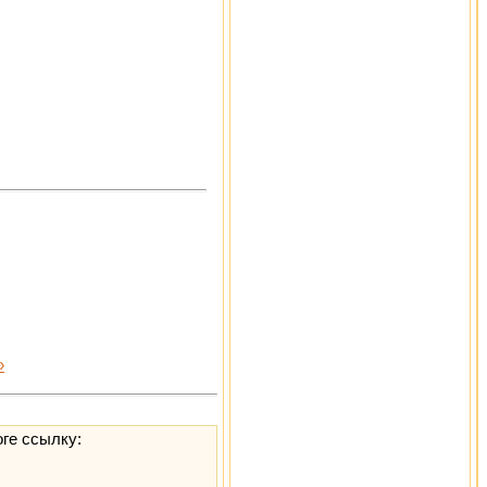
»
оге ссылку: