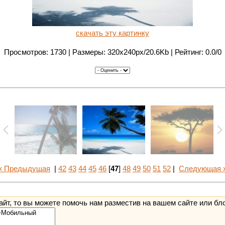
скачать эту картинку
Просмотров: 1730 | Размеры: 320x240px/20.6Kb | Рейтинг: 0.0/0
« Предыдущая
|
42
43
44
45
46
[
47
]
48
49
50
51
52
|
Следующая 
йт, то вы можете помочь нам разместив на вашем сайте или бл