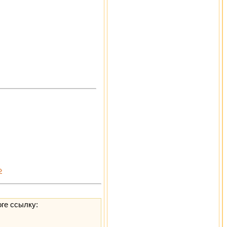
»
оге ссылку: