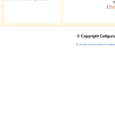
п
[
Рег
© Copyright Cellgur
В случае использования инфор