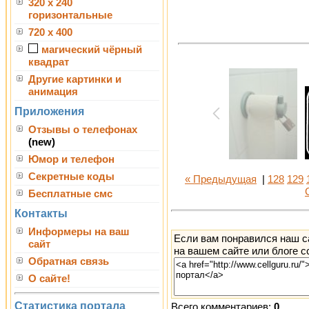
320 x 240
горизонтальные
720 x 400
магический чёрный
квадрат
Другие картинки и
анимация
Приложения
Отзывы о телефонах
(new)
Юмор и телефон
Секретные коды
« Предыдущая
|
128
129
Бесплатные смс
Контакты
Информеры на ваш
Если вам понравился наш с
сайт
на вашем сайте или блоге с
Обратная связь
О сайте!
Статистика портала
Всего комментариев:
0