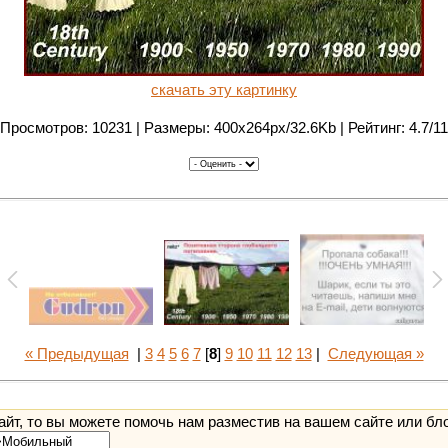
скачать эту картинку
Просмотров: 10231 | Размеры: 400x264px/32.6Kb | Рейтинг: 4.7/11
« Предыдущая
|
3
4
5
6
7
[
8
]
9
10
11
12
13
|
Следующая »
йт, то вы можете помочь нам разместив на вашем сайте или бл