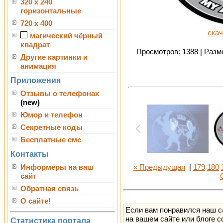
320 x 240
горизонтальные
720 x 400
скач
магический чёрный
квадрат
Просмотров: 1388 | Разме
Другие картинки и
анимация
Приложения
Отзывы о телефонах
(new)
Юмор и телефон
Секретные коды
Бесплатные смс
Контакты
Информеры на ваш
« Предыдущая
|
179
180
сайт
Обратная связь
О сайте!
Если вам понравился наш с
на вашем сайте или блоге с
Статистика портала