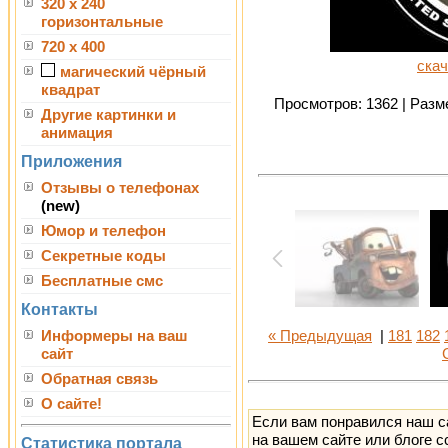
320 x 240
горизонтальные
720 x 400
скач
магический чёрный
квадрат
Просмотров: 1362 | Разме
Другие картинки и
анимация
Приложения
Отзывы о телефонах
(new)
Юмор и телефон
Секретные коды
Бесплатные смс
Контакты
Информеры на ваш
« Предыдущая
|
181
182
сайт
Обратная связь
О сайте!
Если вам понравился наш с
на вашем сайте или блоге с
Статистика портала