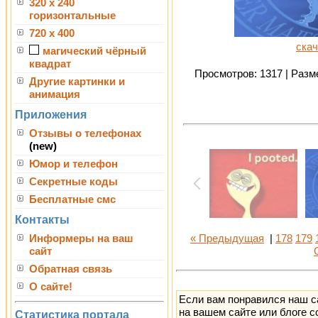
320 x 240
горизонтальные
720 x 400
скач
магический чёрный
квадрат
Просмотров: 1317 | Разме
Другие картинки и
анимация
Приложения
Отзывы о телефонах
(new)
Юмор и телефон
Секретные коды
Бесплатные смс
Контакты
Информеры на ваш
« Предыдущая
|
178
179
сайт
Обратная связь
О сайте!
Если вам понравился наш с
на вашем сайте или блоге с
Статистика портала