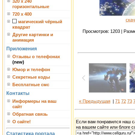
320 x 240
горизонтальные
720 x 400
скач
магический чёрный
квадрат
Просмотров: 1203 | Разме
Другие картинки и
анимация
Приложения
Отзывы о телефонах
(new)
Юмор и телефон
Секретные коды
Бесплатные смс
Контакты
Информеры на ваш
« Предыдущая
|
71
72
73
сайт
Обратная связь
Если вам понравился наш с
О сайте!
на вашем сайте или блоге с
Статистика портала