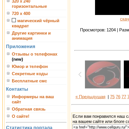
320 x 240
горизонтальные
720 x 400
скач
магический чёрный
квадрат
Просмотров: 1204 | Разме
Другие картинки и
анимация
Приложения
Отзывы о телефонах
(new)
Юмор и телефон
Секретные коды
Бесплатные смс
Контакты
Информеры на ваш
« Предыдущая
|
75
76
77
сайт
Обратная связь
Если вам понравился наш с
О сайте!
на вашем сайте или блоге с
Статистика портала