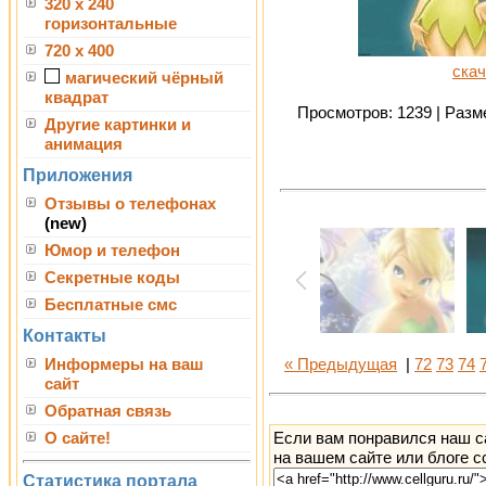
320 x 240
горизонтальные
720 x 400
скач
магический чёрный
квадрат
Просмотров: 1239 | Разме
Другие картинки и
анимация
Приложения
Отзывы о телефонах
(new)
Юмор и телефон
Секретные коды
Бесплатные смс
Контакты
Информеры на ваш
« Предыдущая
|
72
73
74
сайт
Обратная связь
Если вам понравился наш с
О сайте!
на вашем сайте или блоге с
Статистика портала