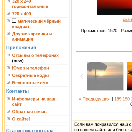
320 x 240
горизонтальные
720 x 400
скач
магический чёрный
квадрат
Просмотров: 1520 | Разме
Другие картинки и
анимация
Приложения
Отзывы о телефонах
(new)
Юмор и телефон
Секретные коды
Бесплатные смс
Контакты
Информеры на ваш
« Предыдущая
|
189
190
сайт
Обратная связь
О сайте!
Если вам понравился наш с
на вашем сайте или блоге с
Статистика портала