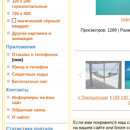
320 x 240
горизонтальные
720 x 400
скач
магический чёрный
квадрат
Просмотров: 1289 | Разме
Другие картинки и
анимация
Приложения
Отзывы о телефонах
(new)
Юмор и телефон
Секретные коды
Бесплатные смс
Контакты
Информеры на ваш
« Предыдущая
|
189
190
сайт
Обратная связь
О сайте!
Если вам понравился наш с
на вашем сайте или блоге с
Статистика портала