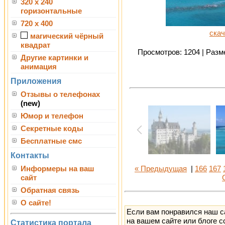
320 x 240
горизонтальные
720 x 400
скач
магический чёрный
квадрат
Просмотров: 1204 | Разме
Другие картинки и
анимация
Приложения
Отзывы о телефонах
(new)
Юмор и телефон
Секретные коды
Бесплатные смс
Контакты
Информеры на ваш
« Предыдущая
|
166
167
сайт
Обратная связь
О сайте!
Если вам понравился наш с
на вашем сайте или блоге с
Статистика портала