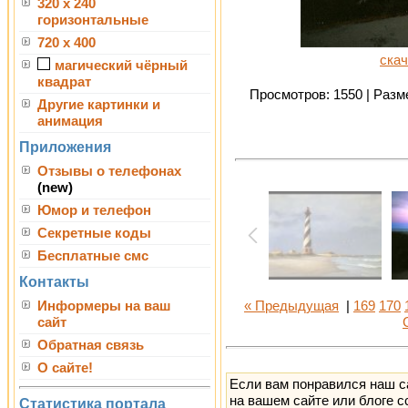
320 x 240
горизонтальные
720 x 400
скач
магический чёрный
квадрат
Просмотров: 1550 | Разме
Другие картинки и
анимация
Приложения
Отзывы о телефонах
(new)
Юмор и телефон
Секретные коды
Бесплатные смс
Контакты
Информеры на ваш
« Предыдущая
|
169
170
сайт
Обратная связь
О сайте!
Если вам понравился наш с
на вашем сайте или блоге с
Статистика портала