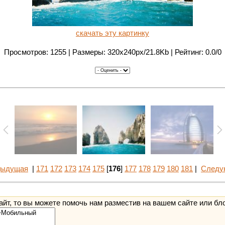
скачать эту картинку
Просмотров: 1255 | Размеры: 320x240px/21.8Kb | Рейтинг: 0.0/0
дыдущая
|
171
172
173
174
175
[
176
]
177
178
179
180
181
|
Следу
йт, то вы можете помочь нам разместив на вашем сайте или бл