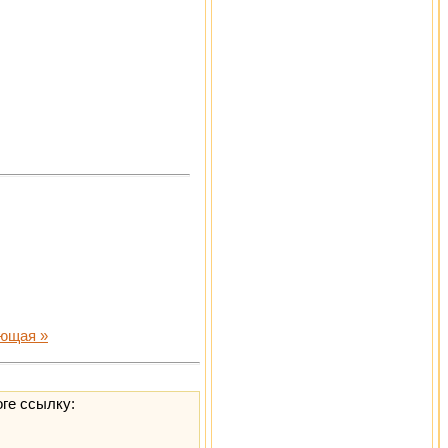
ющая »
оге ссылку: