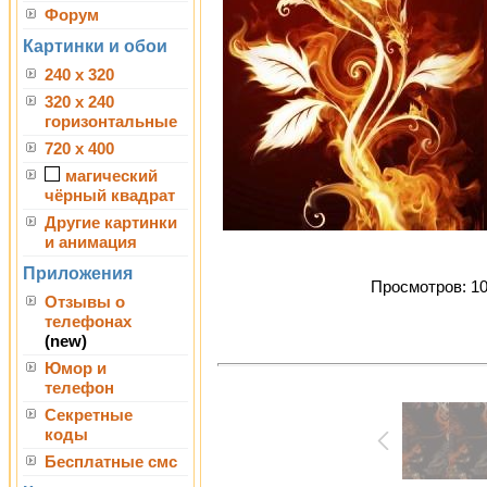
Форум
Картинки и обои
240 x 320
320 x 240
горизонтальные
720 x 400
магический
чёрный квадрат
Другие картинки
и анимация
Приложения
Просмотров: 101
Отзывы о
телефонах
(new)
Юмор и
телефон
Секретные
коды
Бесплатные смс