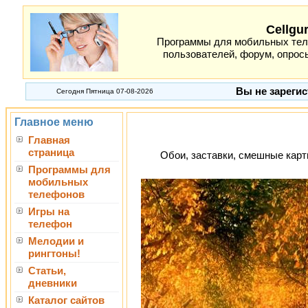
Cellgu
Программы для мобильных теле
пользователей, форум, опросы
Вы не зарегис
Сегодня Пятница 07-08-2026
Главное меню
Главная
страница
Обои, заставки, смешные карти
Программы для
мобильных
телефонов
Игры на
телефон
Мелодии и
рингтоны!
Статьи,
дневники
Каталог сайтов