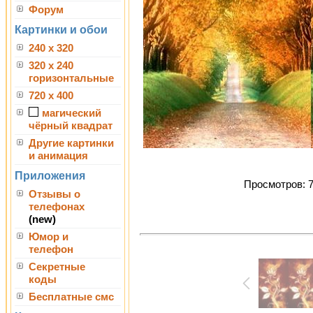
Форум
Картинки и обои
240 x 320
320 x 240
горизонтальные
720 x 400
магический
чёрный квадрат
Другие картинки
и анимация
Приложения
Просмотров: 72
Отзывы о
телефонах
(new)
Юмор и
телефон
Секретные
коды
Бесплатные смс