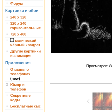
Форум
Картинки и обои
240 x 320
320 x 240
горизонтальные
720 x 400
магический
чёрный квадрат
Другие картинки
и анимация
Приложения
Просмотров: 88
Отзывы о
телефонах
(new)
Юмор и
телефон
Секретные
коды
Бесплатные смс