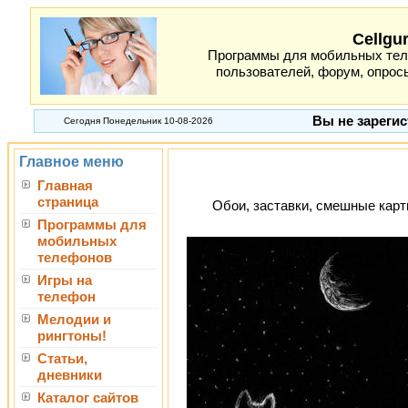
Cellgu
Программы для мобильных теле
пользователей, форум, опросы
Вы не зарегис
Сегодня Понедельник 10-08-2026
Главное меню
Главная
страница
Обои, заставки, смешные карти
Программы для
мобильных
телефонов
Игры на
телефон
Мелодии и
рингтоны!
Статьи,
дневники
Каталог сайтов