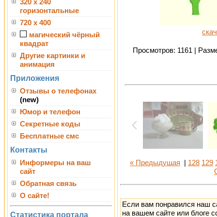
320 x 240
горизонтальные
720 x 400
скач
магический чёрный
квадрат
Просмотров: 1161 | Разме
Другие картинки и
анимация
Приложения
Отзывы о телефонах
(new)
Юмор и телефон
Секретные коды
Бесплатные смс
Контакты
Информеры на ваш
« Предыдущая
|
128
129
сайт
Обратная связь
О сайте!
Если вам понравился наш с
на вашем сайте или блоге с
Статистика портала