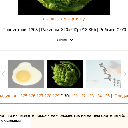
скачать эту картинку
Просмотров: 1303 | Размеры: 320x240px/13.3Kb | Рейтинг: 0.0/0
дыдущая
|
125
126
127
128
129
[
130
]
131
132
133
134
135
|
Следу
йт, то вы можете помочь нам разместив на вашем сайте или бл