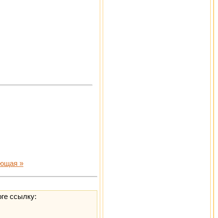
ющая »
оге ссылку: