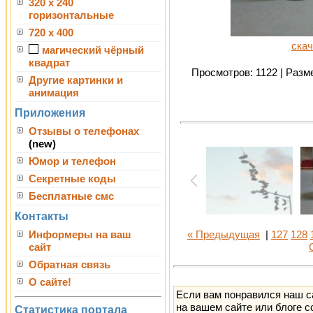
320 x 240
горизонтальные
720 x 400
скач
магический чёрный
квадрат
Просмотров: 1122 | Разме
Другие картинки и
анимация
Приложения
Отзывы о телефонах
(new)
Юмор и телефон
Секретные коды
Бесплатные смс
Контакты
Информеры на ваш
« Предыдущая
|
127
128
сайт
Обратная связь
О сайте!
Если вам понравился наш с
на вашем сайте или блоге с
Статистика портала