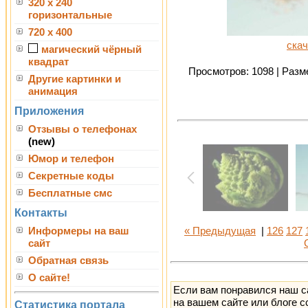
320 x 240
горизонтальные
720 x 400
скач
магический чёрный
квадрат
Просмотров: 1098 | Разме
Другие картинки и
анимация
Приложения
Отзывы о телефонах
(new)
Юмор и телефон
Секретные коды
Бесплатные смс
Контакты
Информеры на ваш
« Предыдущая
|
126
127
сайт
Обратная связь
О сайте!
Если вам понравился наш с
на вашем сайте или блоге с
Статистика портала