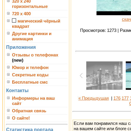
320 x 240
горизонтальные
720 x 400
скач
магический чёрный
квадрат
Просмотров: 1273 | Разме
Другие картинки и
анимация
Приложения
Отзывы о телефонах
(new)
Юмор и телефон
Секретные коды
Бесплатные смс
Контакты
Информеры на ваш
« Предыдущая
|
176
177
сайт
Обратная связь
О сайте!
Если вам понравился наш с
на вашем сайте или блоге с
Статистика портала