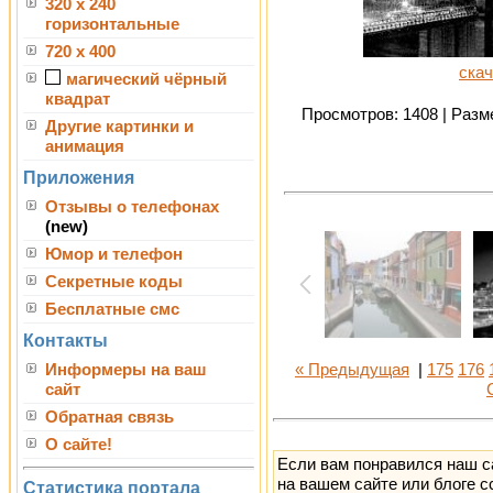
320 x 240
горизонтальные
720 x 400
скач
магический чёрный
квадрат
Просмотров: 1408 | Разме
Другие картинки и
анимация
Приложения
Отзывы о телефонах
(new)
Юмор и телефон
Секретные коды
Бесплатные смс
Контакты
Информеры на ваш
« Предыдущая
|
175
176
сайт
Обратная связь
О сайте!
Если вам понравился наш с
на вашем сайте или блоге с
Статистика портала