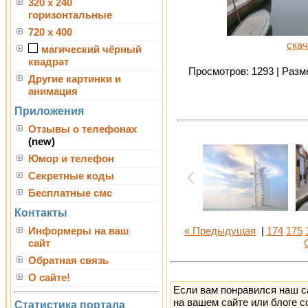
320 x 240
горизонтальные
720 x 400
скач
магический чёрный
квадрат
Просмотров: 1293 | Разме
Другие картинки и
анимация
Приложения
Отзывы о телефонах
(new)
Юмор и телефон
Секретные коды
Бесплатные смс
Контакты
Информеры на ваш
« Предыдущая
|
174
175
сайт
Обратная связь
О сайте!
Если вам понравился наш с
на вашем сайте или блоге с
Статистика портала