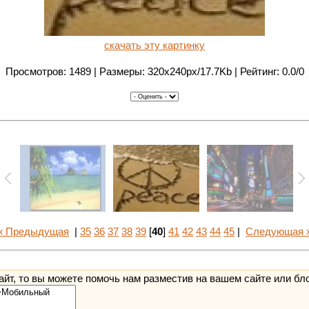
скачать эту картинку
Просмотров: 1489 | Размеры: 320x240px/17.7Kb | Рейтинг: 0.0/0
« Предыдущая
|
35
36
37
38
39
[
40
]
41
42
43
44
45
|
Следующая 
йт, то вы можете помочь нам разместив на вашем сайте или бл