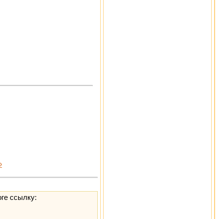
»
оге ссылку: