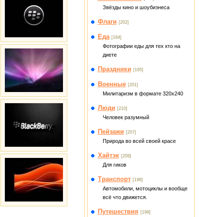
Звёзды кино и шоубизнеса
Флаги
[202]
Еда
[184]
Фотографии еды для тех кто на
диете
Праздники
[195]
Военные
[201]
Милитаризм в формате 320x240
Люди
[210]
Человек разумный
Пейзажи
[207]
Природа во всей своей красе
Хайтэк
[209]
Для гиков
Транспорт
[198]
Автомобили, мотоциклы и вообще
всё что движется.
Путешествия
[199]