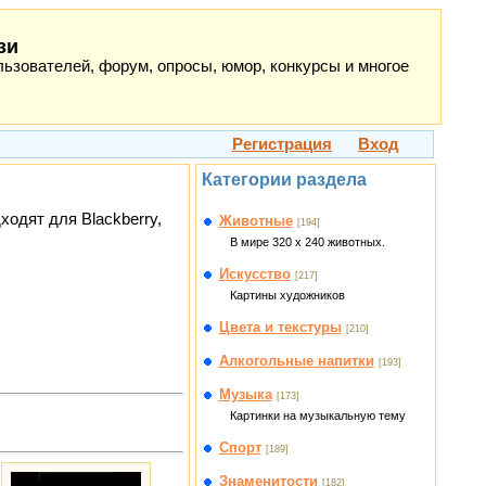
зи
ьзователей, форум, опросы, юмор, конкурсы и многое
Регистрация
Вход
Категории раздела
одят для Blackberry,
Животные
[194]
В мире 320 x 240 животных.
Искусство
[217]
Картины художников
Цвета и текстуры
[210]
Алкогольные напитки
[193]
Музыка
[173]
Картинки на музыкальную тему
Спорт
[189]
Знаменитости
[182]