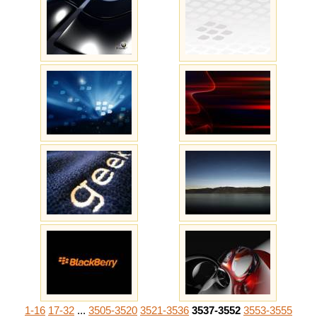
1-16
17-32
...
3505-3520
3521-3536
3537-3552
3553-3555