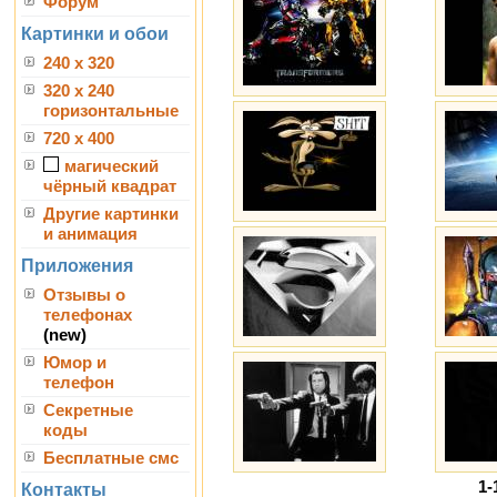
Форум
Картинки и обои
240 x 320
320 x 240
горизонтальные
720 x 400
магический
чёрный квадрат
Другие картинки
и анимация
Приложения
Отзывы о
телефонах
(new)
Юмор и
телефон
Секретные
коды
Бесплатные смс
1-
Контакты