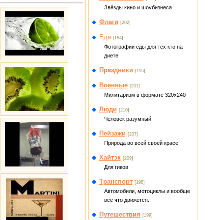
Звёзды кино и шоубизнеса
Флаги
[202]
Еда
[184]
Фотографии еды для тех кто на
диете
Праздники
[195]
Военные
[201]
Милитаризм в формате 320x240
Люди
[210]
Человек разумный
Пейзажи
[207]
Природа во всей своей красе
Хайтэк
[209]
Для гиков
Транспорт
[198]
Автомобили, мотоциклы и вообще
всё что движется.
Путешествия
[199]