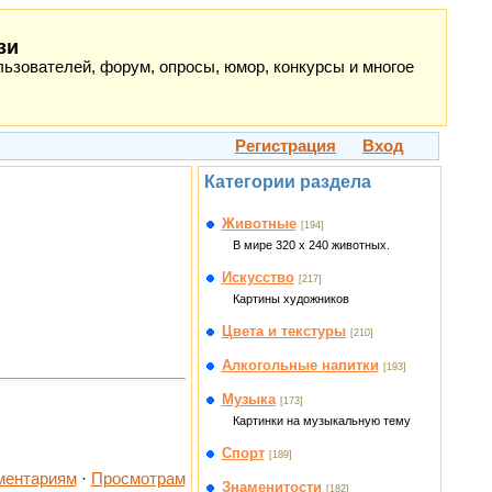
зи
ьзователей, форум, опросы, юмор, конкурсы и многое
Регистрация
Вход
Категории раздела
Животные
[194]
В мире 320 x 240 животных.
Искусство
[217]
Картины художников
Цвета и текстуры
[210]
Алкогольные напитки
[193]
Музыка
[173]
Картинки на музыкальную тему
Спорт
[189]
ментариям
·
Просмотрам
Знаменитости
[182]