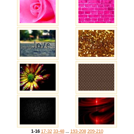
1-16
17-32
33-48
...
193-208
209-210