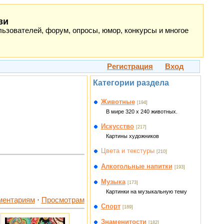
зи
ьзователей, форум, опросы, юмор, конкурсы и многое
Регистрация
Вход
Категории раздела
Животные
[194]
В мире 320 x 240 животных.
Искусство
[217]
Картины художников
Цвета и текстуры
[210]
Алкогольные напитки
[193]
Музыка
[173]
Картинки на музыкальную тему
ментариям
·
Просмотрам
Спорт
[189]
Знаменитости
[182]