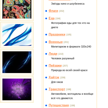
Звёзды кино и шоубизнеса
Флаги
[202]
Еда
[184]
Фотографии еды для тех кто на
диете
Праздники
[195]
Военные
[201]
Милитаризм в формате 320x240
Люди
[210]
Человек разумный
Пейзажи
[207]
Природа во всей своей красе
Хайтэк
[209]
Для гиков
Транспорт
[198]
Автомобили, мотоциклы и вообще
всё что движется.
Путешествия
[199]